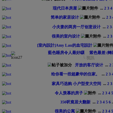
现代日本房屋
...
2
3
4
简单的家居设计
...
2
3
小夫妻的两房一厅创意设计
...
2
3
很美的室内设计
...
2
3
[室內設計]Amy Lau的血宅設計
藍色睡房令人最好瞓 紫色最差 (轉
└ 視訊
开放的客厅设计
...
2
给你看一些超豪华的住家。
...
2
3
家具巧选购 小户型变大空间
...
2
3
令人羡慕的房子
...
2
3
4
350呎窩居大翻新
...
2
3
4
5
6
.
很美的公寓
...
2
3
4