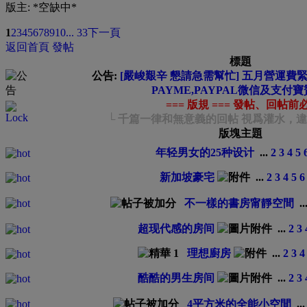
版主: *空缺中*
1
2
3
4
5
6
7
8
9
10
... 33
下一頁
返回首頁
發帖
標題
公告:
[嚴峻艱辛 懇請急需幫忙] 五月營運費緊急
PAYME,PAYPAL微信及支付寶
=== 版規 === 發帖、回帖前
└ 千篇一律和無意義的回帖 視爲灌水，
版塊主題
年轻男女的25种设计
...
2
3
4
5
新加坡豪宅
...
2
3
4
5
6
不一樣的書房甯靜空間
..
超现代感的房间
...
2
3
理想廚房
...
2
3
4
酷酷的男生房间
...
2
3
4平方米的全能小空間
..