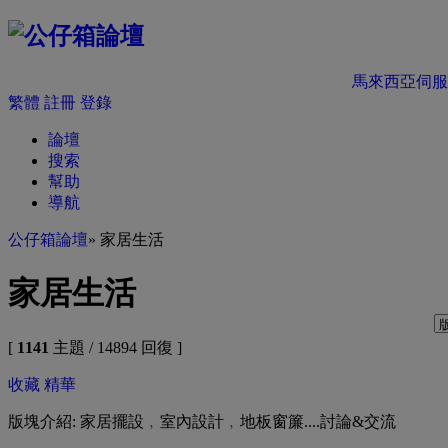
馬來西亞伺服
繁體
註冊
登錄
論壇
搜索
幫助
導航
公仔箱論壇
» 家居生活
家居生活
[
1141
主題 / 14894 回復 ]
收藏
精華
版塊介紹: 家居擺設﹐室內設計﹐地板窗簾....討論&交流