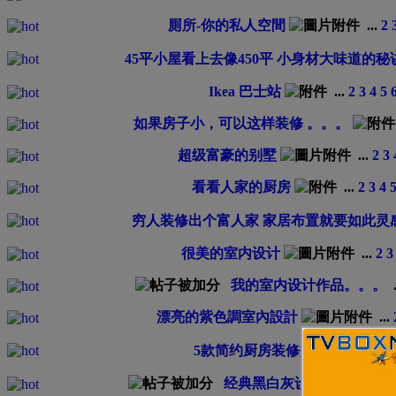
厠所-你的私人空間
...
2
45平小屋看上去像450平 小身材大味道的秘
Ikea 巴士站
...
2
3
4
5
如果房子小，可以这样装修 。。。
超级富豪的别墅
...
2
3
看看人家的厨房
...
2
3
4
穷人装修出个富人家 家居布置就要如此灵
很美的室内设计
...
2
3
我的室内设计作品。。。
.
漂亮的紫色調室內設計
...
5款简约厨房装修效果图
...
2
3
4
经典黑白灰设计感超强的家