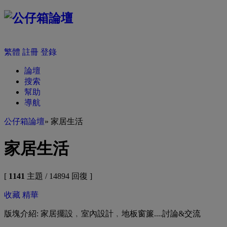
繁體
註冊
登錄
論壇
搜索
幫助
導航
公仔箱論壇
» 家居生活
家居生活
[
1141
主題 / 14894 回復 ]
收藏
精華
版塊介紹: 家居擺設﹐室內設計﹐地板窗簾....討論&交流