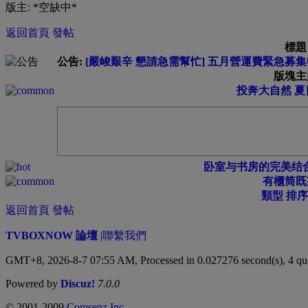
版主: *空缺中*
返回首頁
發帖
標題
公告:
[嚴峻艱辛 懇請急需幫忙] 五月營運費緊急募集中 
版塊主
投奔大自然 
卧室与书房的完美结
有櫃筒既
類型
排序
返回首頁
發帖
TVBOXNOW 論壇
|
聯繫我們
GMT+8, 2026-8-7 07:55 AM,
Processed in 0.027276 second(s), 4 qu
Powered by
Discuz!
7.0.0
© 2001-2009
Comsenz Inc.