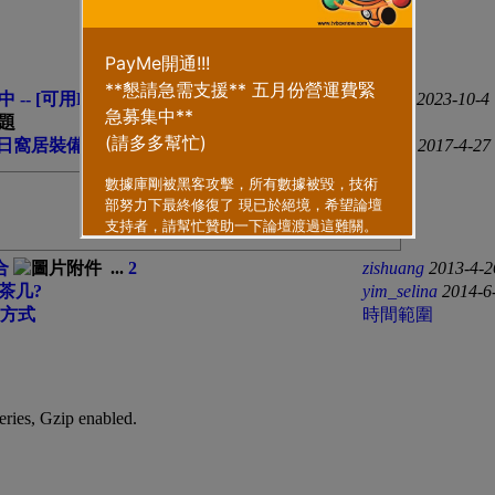
作者
-- [可用PAYME,PAYPAL微信及支付寶贊助]
zhouyu
2023-10-4
題
夏日窩居裝備
pkktam
2017-4-27
合
...
2
zishuang
2013-4-2
茶几?
yim_selina
2014-6
方式
時間範圍
eries, Gzip enabled
.