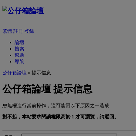
繁體
註冊
登錄
論壇
搜索
幫助
導航
公仔箱論壇
» 提示信息
公仔箱論壇 提示信息
您無權進行當前操作，這可能因以下原因之一造成
對不起，本帖要求閱讀權限高於 1 才可瀏覽，請返回。