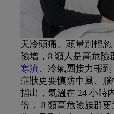
天冷頭痛、頭暈別輕忽！
險增，8 類人是高危險
寒流
、冷氣團接力報到
症狀更要慎防中風、腦
指出，氣溫在 24 小時內下
倍， 8 類高危險族群更