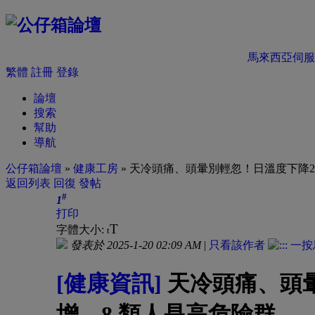
馬來西亞伺服
繁體
註冊
登錄
論壇
搜索
幫助
導航
公仔箱論壇
»
健康工房
» 天冷頭痛、頭暈別輕忽！日溫度下降2.
返回列表
回復
發帖
#
1
打印
T
字體大小:
t
發表於 2025-1-20 02:09 AM
|
只看該作者
[健康資訊]
天冷頭痛、頭暈
增，8 類人是高危險群