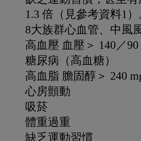
1.3 倍（見參考資料1）
8大族群心血管、中風
高血壓
血壓＞ 140／9
糖尿病
（高血糖）
高血脂
膽固醇＞ 240 
心房顫動
吸菸
體重過重
缺乏運動習慣