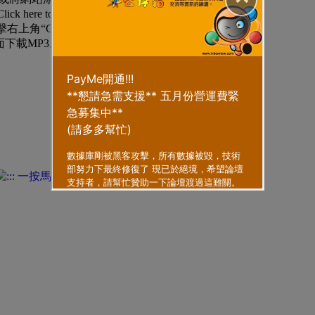
ck here to continue”
角“Get Link”
頁面下載MP3。