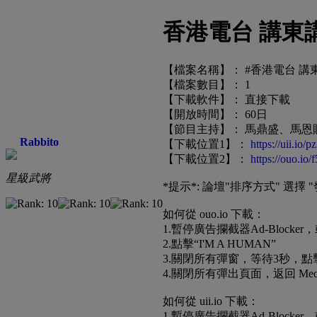
香港電台 講東講西
【檔案名稱】： #香港電台 講東講
【檔案數目】： 1
【下載軟件】： 直接下載
【開放時間】： 60日
【節目主持】： 馬鼎盛、馬恩
Rabbito
【下載位置1】：
https://uii.io/
【下載位置2】：
https://ouo.io
星級武將
*提示*: 論壇"排序方式" 選擇
如何從 ouo.io 下載：
1.暫停廣告攔截器Ad-Block
2.點擊“I'M A HUMAN”
3.關閉所有彈窗，等待3秒，點擊“G
4.關閉所有彈出頁面，返回 Medi
如何從 uii.io 下載：
1.暫停廣告攔截器Ad-Block