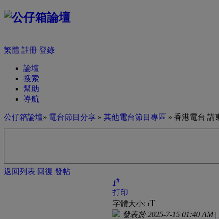
繁體
註冊
登錄
論壇
搜索
幫助
導航
公仔箱論壇
»
電台節目分享
»
其他電台節目專區
» 香港電台 講東
返回列表
回復
發帖
#
1
打印
T
字體大小:
t
發表於 2025-7-15 01:40 AM
|