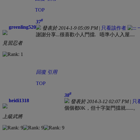
TOP
#
37
greenling520
發表於 2014-1-9 05:09 PM
|
只看該作者
謝謝分享...很喜歡小人門擋. 唔準小人入屋....
見習忍者
回復
引用
TOP
#
38
heidi1318
發表於 2014-3-12 02:07 PM
|
只
個個都0K，但十字架門擋就......。
上級武將