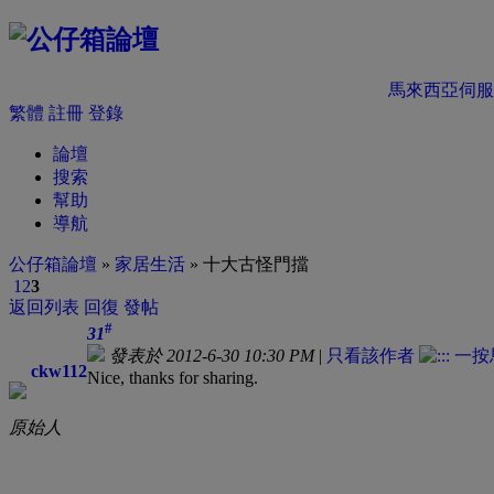
馬來西亞伺服
繁體
註冊
登錄
論壇
搜索
幫助
導航
公仔箱論壇
»
家居生活
» 十大古怪門擋
1
2
3
返回列表
回復
發帖
#
31
發表於 2012-6-30 10:30 PM
|
只看該作者
ckw112
Nice, thanks for sharing.
原始人