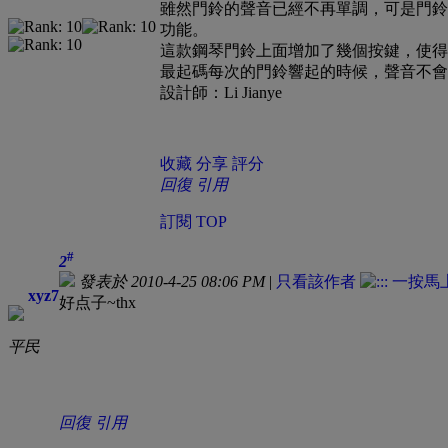
雖然門鈴的聲音已經不再單調，可是門鈴
功能。
這款鋼琴門鈴上面增加了幾個按鍵，使得
最起碼每次的門鈴響起的時候，聲音不會
設計師：Li Jianye
收藏
分享
評分
回復
引用
訂閱
TOP
#
2
發表於 2010-4-25 08:06 PM
|
只看該作者
xyz7
好点子~thx
平民
回復
引用