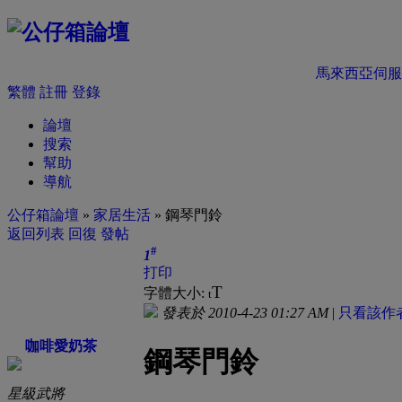
馬來西亞伺服
繁體
註冊
登錄
論壇
搜索
幫助
導航
公仔箱論壇
»
家居生活
» 鋼琴門鈴
返回列表
回復
發帖
#
1
打印
T
字體大小:
t
發表於 2010-4-23 01:27 AM
|
只看該作
咖啡愛奶茶
鋼琴門鈴
星級武將