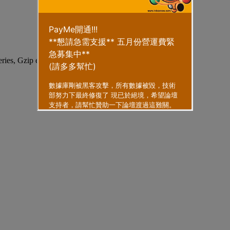
eries, Gzip enabled
.