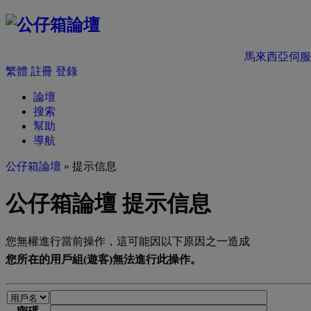
馬來西亞伺服
繁體
註冊
登錄
論壇
搜索
幫助
導航
公仔箱論壇
» 提示信息
公仔箱論壇 提示信息
您無權進行當前操作，這可能因以下原因之一造成
您所在的用戶組(遊客)無法進行此操作。