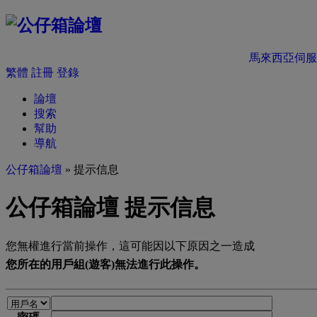
馬來西亞伺服
繁體
註冊
登錄
論壇
搜索
幫助
導航
公仔箱論壇
» 提示信息
公仔箱論壇 提示信息
您無權進行當前操作，這可能因以下原因之一造成
您所在的用戶組(遊客)無法進行此操作。