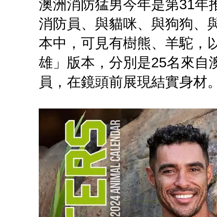
澳洲消防猛男今年是第31年
消防員、與貓咪、與狗狗、
本中，可見有樹熊、羊駝，
雄」版本，分別是25名來自
員，在鏡頭前展現結實身材