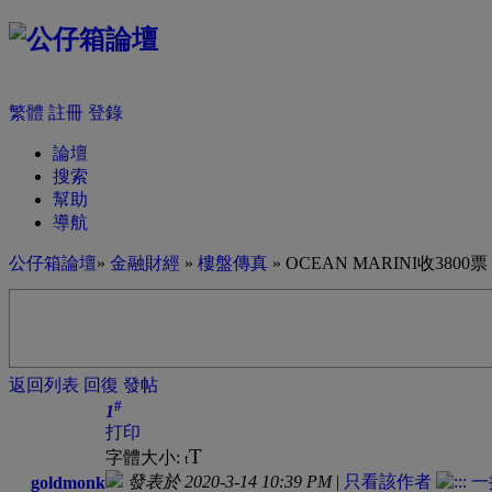
繁體
註冊
登錄
論壇
搜索
幫助
導航
公仔箱論壇
»
金融財經
»
樓盤傳真
» OCEAN MARINI收3
返回列表
回復
發帖
#
1
打印
T
字體大小:
t
發表於 2020-3-14 10:39 PM
|
只看該作者
goldmonk