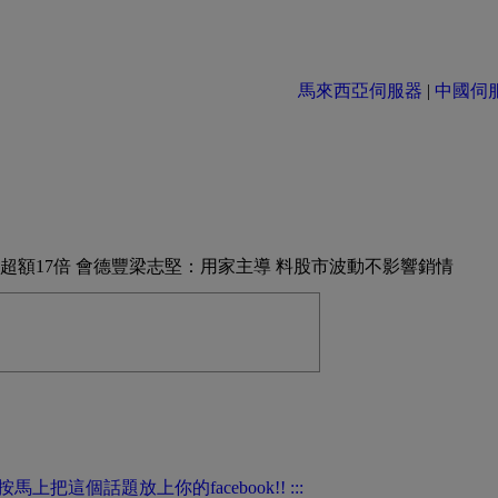
馬來西亞伺服器
|
中國伺服器 
800票 超額17倍 會德豐梁志堅：用家主導 料股市波動不影響銷情