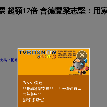
3800票 超額17倍 會德豐梁志堅
✕