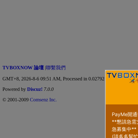
TVBOXNOW 論壇
|
聯繫我們
GMT+8, 2026-8-6 09:51 AM,
Processed in 0.027928 second(s), 4 qu
Powered by
Discuz!
7.0.0
© 2001-2009
Comsenz Inc.