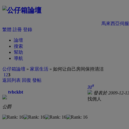
馬來西亞伺服
繁體
註冊
登錄
論壇
搜索
幫助
導航
公仔箱論壇
»
家居生活
» 如何让自己房间保持清洁
1
2
3
返回列表
回復
發帖
#
31
tvbckbt
發表於 2009-12-13
找佣人
公爵