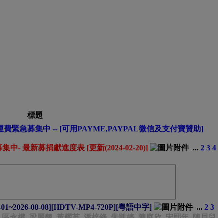
標題
費緊急募集中 -- [可用PAYME,PAYPAL微信及支付寶贊助]
 最新募捐獻進度表 [更新(2024-02-20)]
...
2
3
4
01~2026-08-08][HDTV-MP4-720P][粵語中字]
...
2
3
 朱智賢, 區永權, 梁麗翹, 黃耀英, 潘梓鋒, 朱凱婷, 陳庭欣, 宋熙年, 陳貝兒