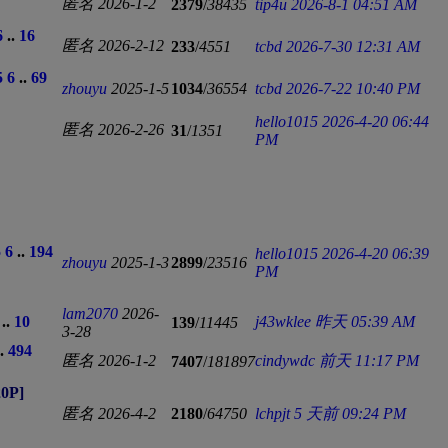
匿名
2026-1-2
2379
/
38435
tip4u
2026-8-1 04:51 AM
6
..
16
匿名
2026-2-12
233
/
4551
tcbd
2026-7-30 12:31 AM
5
6
..
69
zhouyu
2025-1-5
1034
/
36554
tcbd
2026-7-22 10:40 PM
hello1015
2026-4-20 06:44
匿名
2026-2-26
31
/
1351
PM
5
6
..
194
hello1015
2026-4-20 06:39
zhouyu
2025-1-3
2899
/
23516
PM
lam2070
2026-
..
10
j43wklee
昨天 05:39 AM
139
/
11445
3-28
.
494
匿名
2026-1-2
cindywdc
前天 11:17 PM
7407
/
181897
0P]
匿名
2026-4-2
2180
/
64750
lchpjt
5 天前 09:24 PM