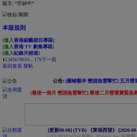
版主: *空缺中*
本版規則
[進入
香港綜藝節目專區
]
[進入
香港 TV 劇集專區
]
[進入
紀錄片頻道
]
1
2
3
4
5
6
7
8
9
10
... 179
下一頁
返回首頁
發帖
公告:
[嚴峻艱辛 懇請急需幫忙] 五月營運
[最後一個月 懇請急需幫忙] 最後二月營運費緊急募集中-
[更新08-08] (TVB) 《東張西望》 [2026-08-
└ (TVBOXNOW原創) - Patrick Sir,