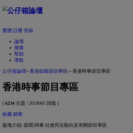
繁體
註冊
登錄
論壇
搜索
幫助
導航
公仔箱論壇
»
香港綜藝節目專區
» 香港時事節目專區
香港時事節目專區
[
6234
主題 / 2019085 回復 ]
收藏
精華
版塊介紹: 新聞,時事,社會民生動向及有關節目專區