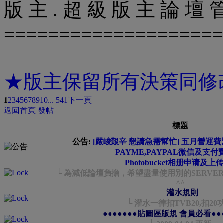
版 主 . 超 級 版 主 論 壇
===================
★版主保留所有決策同修
1
2
3
4
5
6
7
8
9
10
... 541
下一頁
返回首頁
發帖
標題
公告:
[嚴峻艱辛 懇請急需幫忙] 五月營運費緊
PAYME,PAYPAL微信及支付
Photobucket相册申请及上
└ 為減低論壇負擔，希望盡量使用別的SERVER
^^
灌水規則
└ 灌水一律扣TVB20,扣20
●●●●●●●貼圖區版規 會員必看●●●