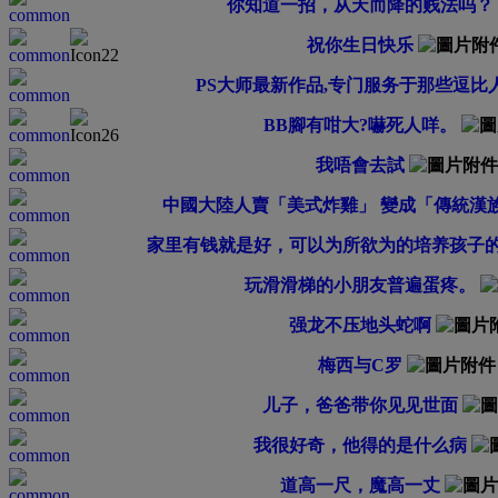
你知道一招，从天而降的贱法吗？
祝你生日快乐
PS大师最新作品,专门服务于那些逗比
BB腳有咁大?嚇死人咩。
我唔會去試
中國大陸人賣「美式炸雞」 變成「傳統漢
家里有钱就是好，可以为所欲为的培养孩子
玩滑滑梯的小朋友普遍蛋疼。
强龙不压地头蛇啊
梅西与C罗
儿子，爸爸带你见见世面
我很好奇，他得的是什么病
道高一尺，魔高一丈