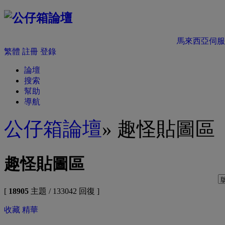
馬來西亞伺服
繁體
註冊
登錄
論壇
搜索
幫助
導航
公仔箱論壇
» 趣怪貼圖區
趣怪貼圖區
[
18905
主題 / 133042 回復 ]
收藏
精華