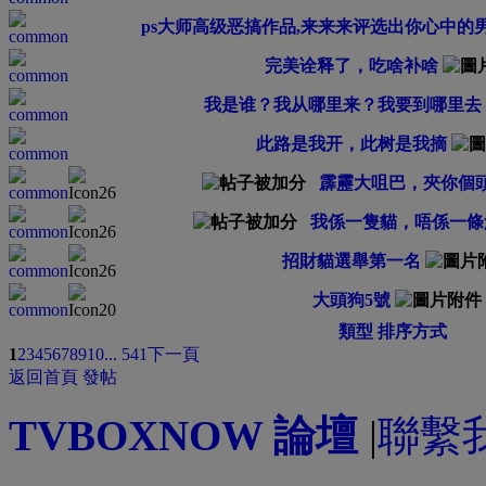
ps大师高级恶搞作品,来来来评选出你心中的
完美诠释了，吃啥补啥
我是谁？我从哪里来？我要到哪里去
此路是我开，此树是我摘
霹靂大咀巴，夾你個
我係一隻貓，唔係一條
招財貓選舉第一名
大頭狗5號
類型
排序方式
1
2
3
4
5
6
7
8
9
10
... 541
下一頁
返回首頁
發帖
TVBOXNOW 論壇
|
聯繫