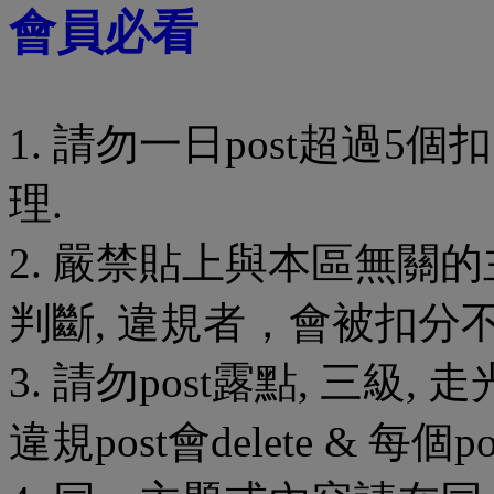
會員必看
1. 請勿一日post超過5個
理.
2. 嚴禁貼上與本區無關
判斷, 違規者，會被扣分
3. 請勿post露點, 三級,
違規post會delete & 每個p