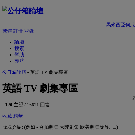
馬來西亞伺服
繁體
註冊
登錄
論壇
搜索
幫助
導航
公仔箱論壇
» 英語 TV 劇集專區
英語 TV 劇集專區
[
120
主題 / 16671 回復 ]
收藏
精華
版塊介紹: (例如 - 合拍劇集 大陸劇集 歐美劇集等等......)