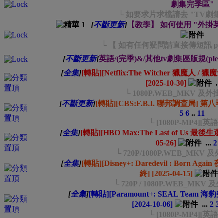
劇集完季區"
└ 如要求片求檔請去 "TV劇
[
不斷更新
]
【教學】 如何使用 "外掛
└ 【 如有任何疑問請直接傳短訊 pm 我
[
不斷更新
]
英語/(完季)&/其他tv劇集區版規(please rea
[
全集
]
[轉貼][Netflix:The Witcher 獵魔人
[2025-10-30]
.
└ 1080P.WEB_MKV 
[
不斷更新
]
[轉貼][CBS:F.B.I. 聯邦調查局] 第八季 
5
6
..
11
└ [1080P-MP4][英
[
全集
]
[轉貼][HBO Max:The Last of Us 最
05-26]
...
2
└ 720P/1080P.WEB_MK
[
全集
]
[轉貼][Disney+: Daredevil : Born
終] [2025-04-15]
└ 720P / 1080P.WEB_M
[
全集
]
[轉貼][Paramount+: SEAL Team
[2024-10-06]
...
2
└ [1080P-MP4][英