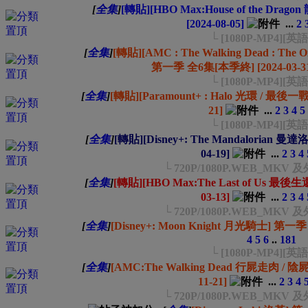
[
全集
]
[轉貼][HBO Max:House of the Dr
[2024-08-05]
...
2
└ [1080P-MP4][英
[
全集
]
[轉貼][AMC : The Walking Dead : T
第一季 全6集[本季終] [2024-03-3
└ [1080P-MP4][英
[
全集
]
[轉貼][Paramount+ : Halo 光環 / 最後一
21]
...
2
3
4
5
└ [1080P-MP4][英
[
全集
]
[轉貼][Disney+: The Mandalorian 曼
04-19]
...
2
3
4
└ 720P/1080P.WEB_MK
[
全集
]
[轉貼][HBO Max:The Last of Us 最
03-13]
...
2
3
4
└ 720P/1080P.WEB_MK
[
全集
]
[Disney+: Moon Knight 月光騎士] 第一季 
4
5
6
..
181
└ [1080P-MP4][英
[
全集
]
[AMC:The Walking Dead 行屍走肉 / 陰
11-21]
...
2
3
4
└ 720P/1080P.WEB_MK