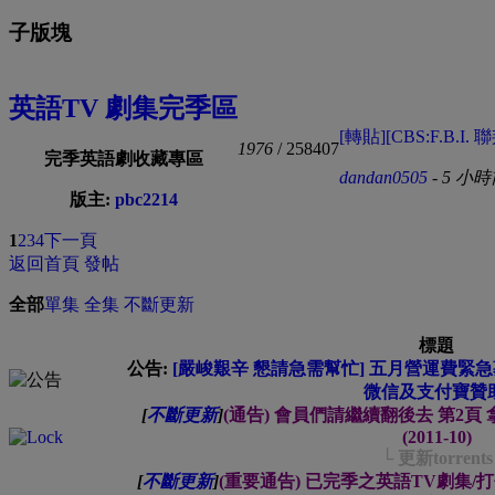
子版塊
英語TV 劇集完季區
[轉貼][CBS:F.B.I. 
1976
/ 258407
完季英語劇收藏專區
dandan0505
-
5 小時
版主:
pbc2214
1
2
3
4
下一頁
返回首頁
發帖
全部
單集
全集
不斷更新
標題
公告:
[嚴峻艱辛 懇請急需幫忙] 五月營運費緊急募集中
微信及支付寶贊助
[
不斷更新
]
(通告) 會員們請繼續翻後去 第2
(2011-10)
└ 更新torrents
[
不斷更新
]
(重要通告) 已完季之英語TV劇集/