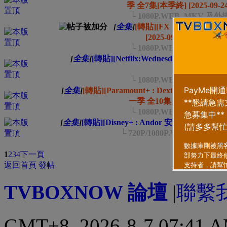
季 全7集[本季終] [2025-09-24
└ 1080P.WEB_MKV 
[
全集
]
[轉貼][FX : Alien: E
[2025-09-24]
...
└ 1080P.WEB_MKV 
[
全集
]
[轉貼][Netflix:Wednesday 星期三 ] 第
...
2
└ 1080P.WEB_MKV 
[
全集
]
[轉貼][Paramount+ : Dexter Resur
一季 全10集[本季終] [2025-09
└ 1080P.WEB_MKV 
[
全集
]
[轉貼][Disney+ : Andor 安道爾] 第二季 全1
└ 720P/1080P.WEB_MK
類型
排序方式
1
2
3
4
下一頁
返回首頁
發帖
TVBOXNOW 論壇
|
聯繫
GMT+8, 2026-8-7 07:41 