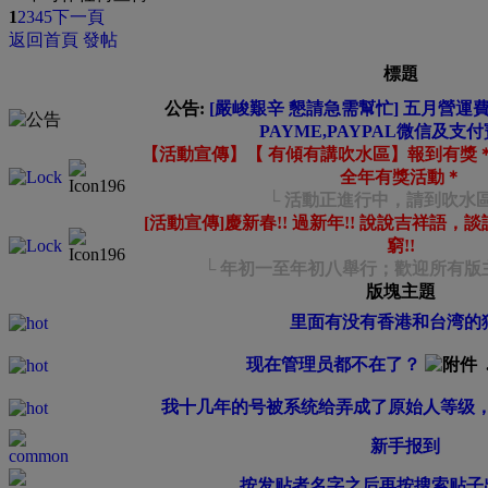
1
2
3
4
5
下一頁
返回首頁
發帖
標題
公告:
[嚴峻艱辛 懇請急需幫忙] 五月營運費緊
PAYME,PAYPAL微信及支付
【活動宣傳】【 有傾有講吹水區】報到有獎
全年有獎活動＊
└ 活動正進行中，請到吹水區
[活動宣傳]慶新春!! 過新年!! 說說吉祥語，
窮!!
└ 年初一至年初八舉行；歡迎所有版主
版塊主題
里面有没有香港和台湾的
现在管理员都不在了？
我十几年的号被系统给弄成了原始人等级
新手报到
按发贴者名字之后再按搜索贴子