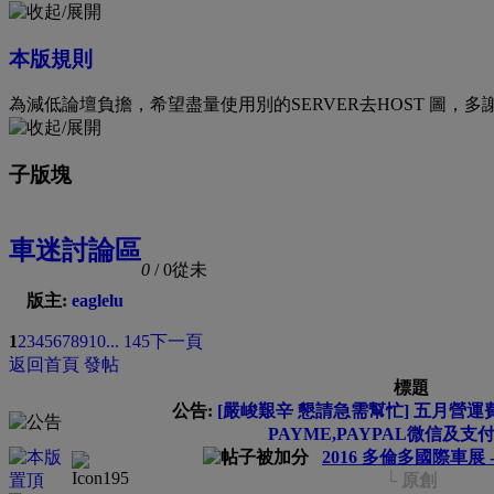
本版規則
為減低論壇負擔，希望盡量使用別的SERVER去HOST 圖，多
子版塊
車迷討論區
0
/ 0
從未
版主:
eaglelu
1
2
3
4
5
6
7
8
9
10
... 145
下一頁
返回首頁
發帖
標題
公告:
[嚴峻艱辛 懇請急需幫忙] 五月營運費
PAYME,PAYPAL微信及支
2016 多倫多國際車展 -
└ 原創