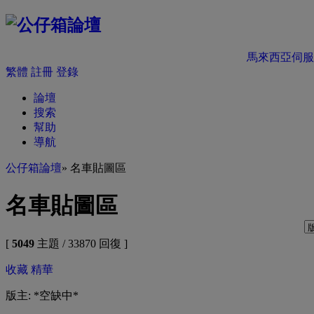
馬來西亞伺服
繁體
註冊
登錄
論壇
搜索
幫助
導航
公仔箱論壇
» 名車貼圖區
名車貼圖區
[
5049
主題 / 33870 回復 ]
收藏
精華
版主: *空缺中*