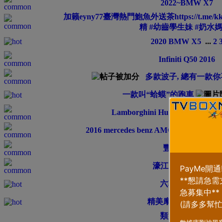
2022~BMW X7
加籟eyny77臺灣熱門鮑魚外送茶https://t.me/
精 #幼齒學生妹 #奶水
2020 BMW X5
...
2
Infiniti Q50 2016
多款波子, 總有一款
一款叫“蛤蟆”的跑車
Lamborghini Huracán LP 610-4
2016 mercedes benz AMG Vision Gran 
豐田氫電池車
濠江見到嘅BMW i8
六轮怪车
...
2
3
精美摩托车[15P]
...
2
類型
排序方式