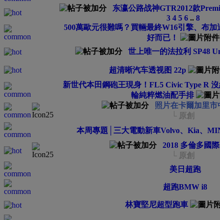
东瀛公路战神GTR2012款Premium 
3
4
5
6
..
8
500萬歐元很難嗎？買輛最終W16引擎、布加迪「
好而已！
世上唯一的法拉利 SP48 Un
超清晰汽车透视图 22p
新世代本田鋼砲王現身！FL5 Civic Type R
輪純粹燃油配手排
照片在卡爾加里市
└ 原創
本周專題│三大電動新車Volvo、Kia、MI
2018 多倫多國
└ 原創
美日超跑
超跑BMW i8
林寶堅尼超型跑車