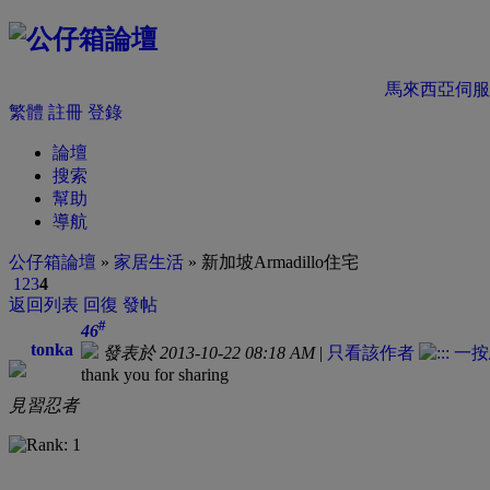
馬來西亞伺服
繁體
註冊
登錄
論壇
搜索
幫助
導航
公仔箱論壇
»
家居生活
» 新加坡Armadillo住宅
1
2
3
4
返回列表
回復
發帖
#
46
tonka
發表於 2013-10-22 08:18 AM
|
只看該作者
thank you for sharing
見習忍者