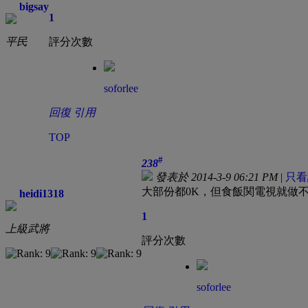
bigsay
1
平民
評分次數
soforlee
回復
引用
TOP
#
238
發表於 2014-3-9 06:21 PM
|
只看
大部份都0K，但食飯関電視就做
heidi1318
1
上級武將
評分次數
soforlee