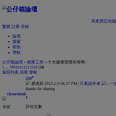
馬來西亞伺服
繁體
註冊
登錄
論壇
搜索
幫助
導航
公仔箱論壇
»
健康工房
» 十大健康習慣你有嗎
1 ...
7
8
9
10
11
12
13
14
15
16
返回列表
回復
發帖
#
226
發表於 2013-2-9 04:37 PM
|
只看該作者
thanks for sharing
cksarsenal
1
評分次數
平民