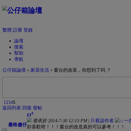
繁體
註冊
登錄
論壇
搜索
幫助
導航
公仔箱論壇
»
家居生活
» 窗台的改装，你想到了吗 ？
1
2
3
4
5
返回列表
回復
發帖
#
61
發表於 2014-7-30 12:13 PM
|
只看該作者
最终傻仔
好喜歡呀！！！窗台的改造真的可以參考！！！