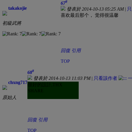
#
67
takakojie
發表於 2014-10-13 05:25 AM
|
只
喜欢最后那个， 觉得很温馨
初級武將
回復
引用
TOP
#
68
發表於 2014-10-13 11:03 PM
|
只看該作者
chxng717
很好的設計,THX
SHARE
原始人
回復
引用
TOP