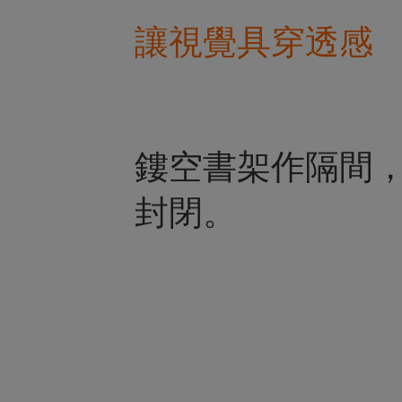
讓視覺具穿透感
鏤空書架作隔間
封閉。