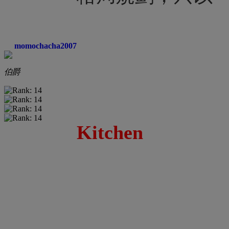
momochacha2007
伯爵
Kitchen