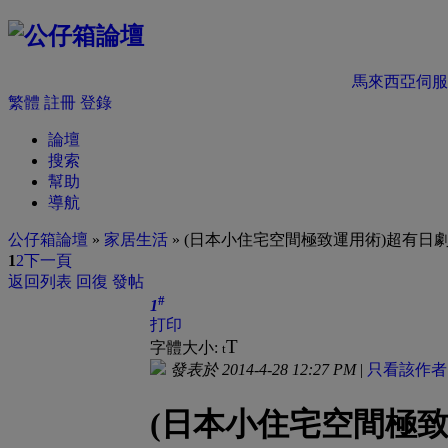
馬來西亞伺服
繁體
註冊
登錄
論壇
搜索
幫助
導航
公仔箱論壇
»
家居生活
» (日本小住宅空間極致運用術)超有日劇
1
2
下一頁
返回列表
回復
發帖
#
1
打印
T
字體大小:
t
發表於 2014-4-28 12:27 PM
|
只看該作者
(日本小住宅空間極致