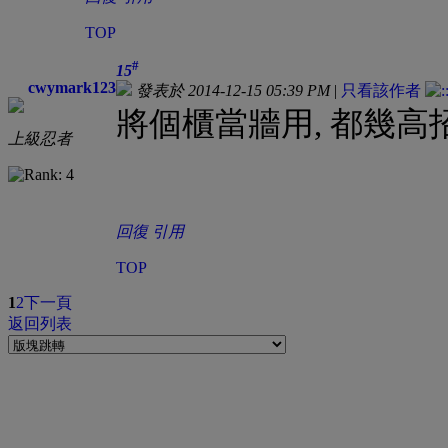
TOP
#
15
cwymark123
發表於 2014-12-15 05:39 PM
|
只看該作者
將個櫃當牆用, 都幾高
上級忍者
回復
引用
TOP
1
2
下一頁
返回列表