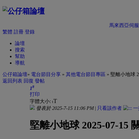
馬來西亞伺服
繁體
註冊
登錄
論壇
搜索
幫助
導航
公仔箱論壇
»
電台節目分享
»
其他電台節目專區
» 堅離小地球 2
返回列表
回復
發帖
#
1
打印
T
字體大小:
t
發表於 2025-7-15 11:06 PM
|
只看該作者
堅離小地球 2025-07-