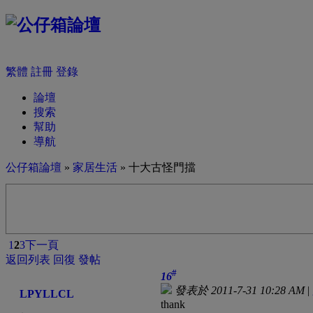
繁體
註冊
登錄
論壇
搜索
幫助
導航
公仔箱論壇
»
家居生活
» 十大古怪門擋
1
2
3
下一頁
返回列表
回復
發帖
#
16
發表於 2011-7-31 10:28 AM
|
LPYLLCL
thank