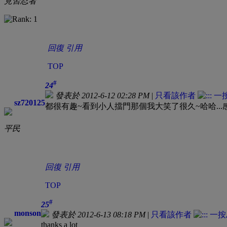
見習忍者
回復
引用
TOP
#
24
發表於 2012-6-12 02:28 PM
|
只看該作者
sz720125
都很有趣~看到小人擋門那個我大笑了很久~哈哈...
平民
回復
引用
TOP
#
25
monson
發表於 2012-6-13 08:18 PM
|
只看該作者
thanks a lot