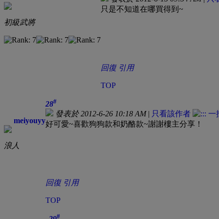
只是不知道在哪買得到~
初級武將
回復
引用
TOP
#
28
發表於 2012-6-26 10:18 AM
|
只看該作者
meiyouyy
好可愛~喜歡狗狗款和奶酪款~謝謝樓主分享！
浪人
回復
引用
TOP
#
29