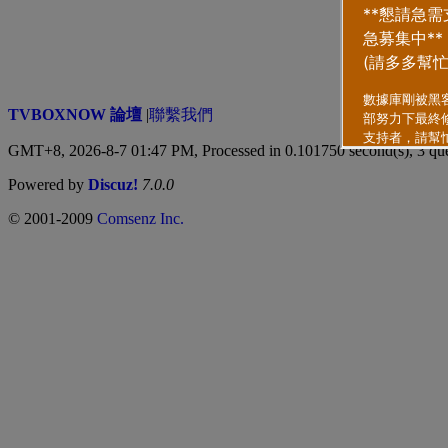
TVBOXNOW 論壇
|
聯繫我們
GMT+8, 2026-8-7 01:47 PM,
Processed in 0.101750 second(s), 3 qu
Powered by
Discuz!
7.0.0
© 2001-2009
Comsenz Inc.