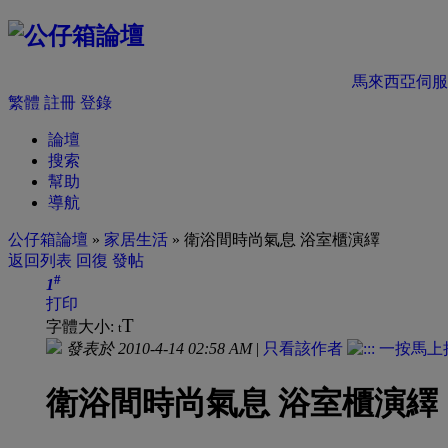
馬來西亞伺服
繁體
註冊
登錄
論壇
搜索
幫助
導航
公仔箱論壇
»
家居生活
» 衛浴間時尚氣息 浴室櫃演繹
返回列表
回復
發帖
#
1
打印
T
字體大小:
t
發表於 2010-4-14 02:58 AM
|
只看該作者
衛浴間時尚氣息 浴室櫃演繹