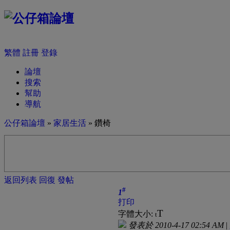
繁體
註冊
登錄
論壇
搜索
幫助
導航
公仔箱論壇
»
家居生活
» 鑽椅
返回列表
回復
發帖
#
1
打印
T
字體大小:
t
發表於 2010-4-17 02:54 AM
|