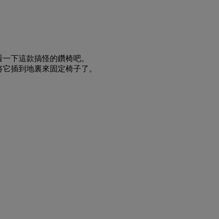
看一下這款搞怪的鑽椅吧。
将它插到地裏來固定椅子了。