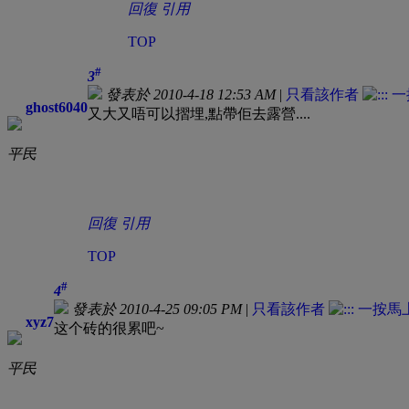
回復
引用
TOP
#
3
發表於 2010-4-18 12:53 AM
|
只看該作者
ghost6040
又大又唔可以摺埋,點帶佢去露營....
平民
回復
引用
TOP
#
4
發表於 2010-4-25 09:05 PM
|
只看該作者
xyz7
这个砖的很累吧~
平民