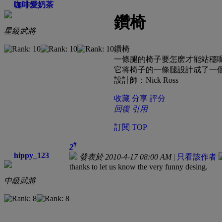
咖啡愛奶茶
鑽椅
星級武將
鑽椅
一條腿的椅子要怎麽才能站穩
它将椅子的一條腿設計成了一
設計師：Nick Ross
收藏
分享
評分
回復
引用
訂閱
TOP
#
2
hippy_123
發表於 2010-4-17 08:00 AM
|
只看該作者
thanks to let us know the very funny desing.
中級武將