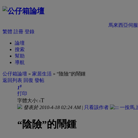
馬來西亞伺服
繁體
註冊
登錄
論壇
搜索
幫助
導航
公仔箱論壇
»
家居生活
» “陰險”的鬧鍾
返回列表
回復
發帖
#
1
打印
T
字體大小:
t
發表於 2010-4-18 02:24 AM
|
只看該作者
“陰險”的鬧鍾